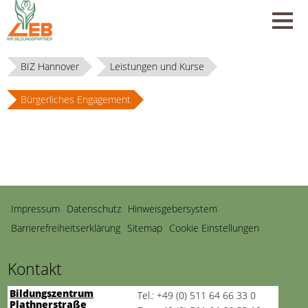
BIZ Hannover
Leistungen und Kurse
Bürgerliches Engagement
Navigation
Impressum
Datenschutz
Hinweisgebersystem
überspringen
Barrierefreiheitserklärung
Sitemap
Cookie Einstellungen
Kontakt
Bildungszentrum
Tel.: +49 (0) 511 64 66 33 0
Plathnerstraße