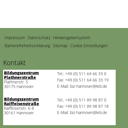
Navigation
Impressum
Datenschutz
Hinweisgebersystem
überspringen
Barrierefreiheitserklärung
Sitemap
Cookie Einstellungen
Kontakt
Bildungszentrum
Tel.: +49 (0) 511 64 66 33 0
Plathnerstraße
Fax: +49 (0) 511 64 66 33 19
Plathnerstr. 5
E-Mail: biz-hannover@leb.de
30175 Hannover
Bildungszentrum
Tel.: +49 (0) 511 89 98 87 0
Raiffeisenstraße
Fax: +49 (0) 511 89 98 87 18
Raiffeisenstr. 6-8
E-Mail: biz-hannover@leb.de
30161 Hannover