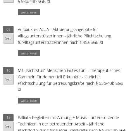
§ 53b/43b SGB XI
weiterlesen
Aufbaukurs AzUA - Aktivierungsangebote für
09
Alltagsunterstützer:innen - Jährliche Pflichtschulung
Sep
fürAlltagsunterstützer:innen nach § 45a SGB XI
weiterlesen
Mit „Nichtstun“ Menschen Gutes tun – Therapeutisches
10
Gammeln für dementiell Erkrankte - Jährliche
Sep
Pflichtschulung für Betreuungskräfte nach § 53b/43b SGB
XI
weiterlesen
Palliativ begleiten mit Atmung + Musik - unterstützende
15
Techniken in der betreuenden Arbeit - Jährliche
Sep
Pflichtfortbildung für Betreuungskräfte nach § 53b/43b SGB