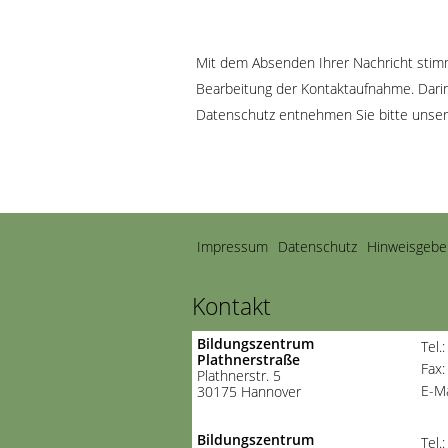
Mit dem Absenden Ihrer Nachricht stimm
Bearbeitung der Kontaktaufnahme. Darin 
Datenschutz entnehmen Sie bitte unse
Navigation
Impressum
Datenschutz
Hinweisgebe
überspringen
Kontakt
Bildungszentrum
Tel.
Plathnerstraße
Fax:
Plathnerstr. 5
E-Ma
30175 Hannover
Bildungszentrum
Tel.