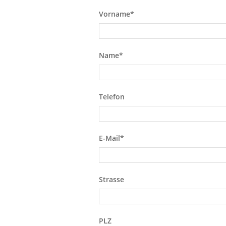
Pflichtfeld
Vorname
*
Pflichtfeld
Name
*
Telefon
Pflichtfeld
E-Mail
*
Strasse
PLZ