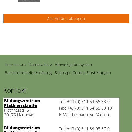
Alle Veranstaltungen
Navigation
Impressum
Datenschutz
Hinweisgebersystem
überspringen
Barrierefreiheitserklärung
Sitemap
Cookie Einstellungen
Kontakt
Bildungszentrum
Tel.: +49 (0) 511 64 66 33 0
Plathnerstraße
Fax: +49 (0) 511 64 66 33 19
Plathnerstr. 5
E-Mail: biz-hannover@leb.de
30175 Hannover
Bildungszentrum
Tel.: +49 (0) 511 89 98 87 0